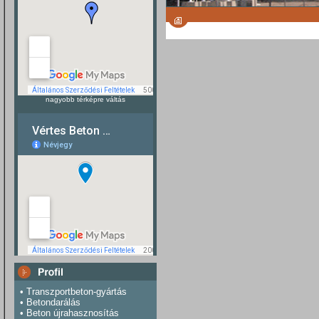
nagyobb térképre váltás
• Transzportbeton-gyártás
• Betondarálás
• Beton újrahasznosítás